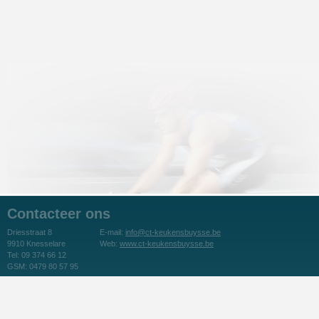
Contacteer ons
Driesstraat 8
E-mail:
info@ct-keukensbuysse.be
9910 Knesselare
Web:
www.ct-keukensbuysse.be
Tel: 09 374 66 12
GSM: 0479 80 57 95