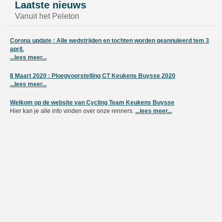
Laatste nieuws
Vanuit het Peleton
Corona update : Alle wedstrijden en tochten worden geannuleerd tem 3
april.
...lees meer...
8 Maart 2020 : Ploegvoorstelling CT Keukens Buysse 2020
...lees meer...
Welkom op de website van Cycling Team Keukens Buysse
Hier kan je alle info vinden over onze renners.
...lees meer...